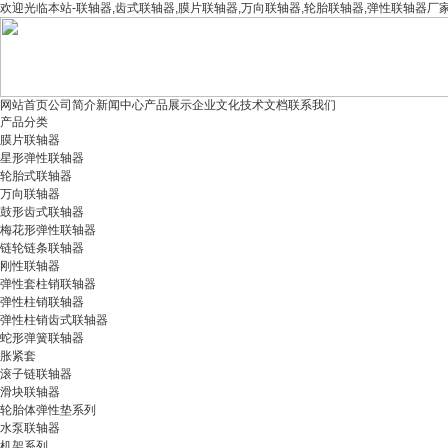
欢迎光临本站-联轴器,齿式联轴器,膜片联轴器,万向联轴器,轮胎联轴器,弹性联轴器
网站首页
公司简介
新闻中心
产品展示
企业文化
技术文档
联系我们
产品分类
膜片联轴器
星形弹性联轴器
轮胎式联轴器
万向联轴器
鼓形齿式联轴器
梅花形弹性联轴器
链轮链条联轴器
刚性联轴器
弹性套柱销联轴器
弹性柱销联轴器
弹性柱销齿式联轴器
蛇形弹簧联轴器
胀紧套
滚子链联轴器
滑块联轴器
轮胎体弹性垫系列
水泵联轴器
机架系列